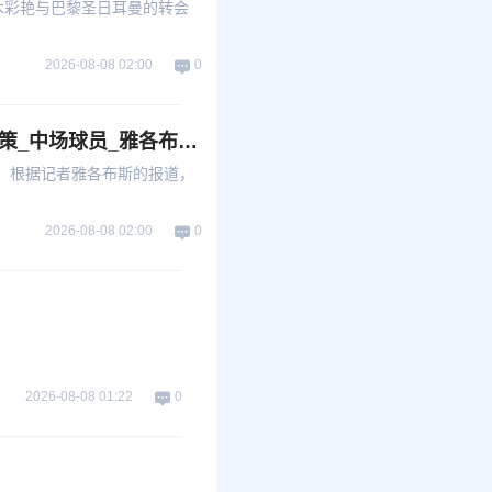
木彩艳与巴黎圣日耳曼的转会
2026-08-08 02:00
0
曼联引援动态：科内加盟的关键在于威尔考克斯的决策_中场球员_雅各布斯_特拉福德
。根据记者雅各布斯的报道，
2026-08-08 02:00
0
2026-08-08 01:22
0