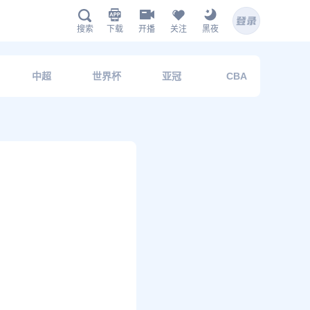
下载
开播
关注
黑夜
搜索
中超
世界杯
亚冠
CBA
欧
鲸鱼APP下载
扫描下载有料完整版APP
www.jingyu1.tv