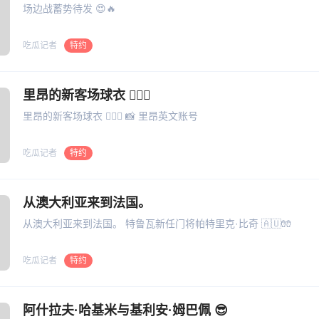
场边战蓄势待发 😍🔥
吃瓜记者
特约
里昂的新客场球衣 😮‍💨🖤
里昂的新客场球衣 😮‍💨🖤 📸 里昂英文账号
吃瓜记者
特约
从澳大利亚来到法国。
从澳大利亚来到法国。 特鲁瓦新任门将帕特里克·比奇 🇦🇺🧤
吃瓜记者
特约
阿什拉夫·哈基米与基利安·姆巴佩 😎