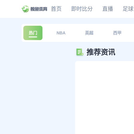
首页
即时比分
直播
足球
CBA
DOTA2
欧冠
NBA
足球
足球推荐
头条
足球资料库
比分
热门
NBA
英超
西甲
WNBA
LOL
英超
CBA
篮球
篮球推荐
社区
篮球资料库
比分
NCAA
CSGO
意甲
WNBA
推荐资讯
KOG
德甲
NCAA
网球
有料专家
比分
西甲
法甲
棒球
比分
电竞
比分