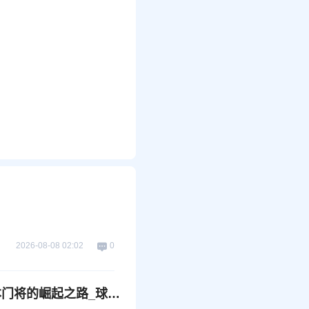
2026-08-08 02:02
0
铃木彩艳即将加盟巴黎！3600万欧元转会费揭示日本门将的崛起之路_球迷_扑救_技术