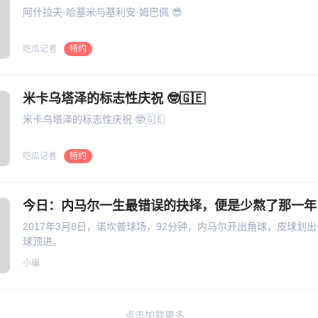
阿什拉夫·哈基米与基利安·姆巴佩 😎
吃瓜记者
特约
米卡乌塔泽的标志性庆祝 🤓🇬🇪
米卡乌塔泽的标志性庆祝 🤓🇬🇪
吃瓜记者
特约
2017年3月8日，诺坎普球场，92分钟，内马尔开出角球，皮球划
球顶进。
小编
点击加载更多...