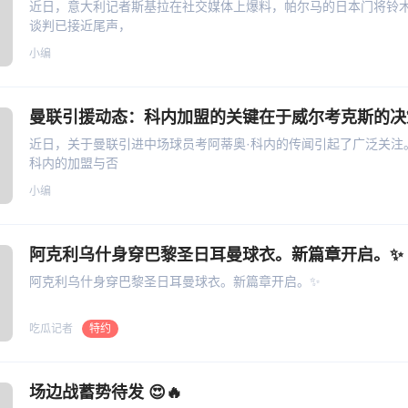
近日，意大利记者斯基拉在社交媒体上爆料，帕尔马的日本门将铃
谈判已接近尾声，
小编
近日，关于曼联引进中场球员考阿蒂奥·科内的传闻引起了广泛关注
科内的加盟与否
小编
阿克利乌什身穿巴黎圣日耳曼球衣。新篇章开启。✨
阿克利乌什身穿巴黎圣日耳曼球衣。新篇章开启。✨
吃瓜记者
特约
场边战蓄势待发 😍🔥