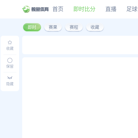
首页
即时比分
直播
足球
即时
赛果
赛程
收藏
CBA
DOTA2
欧冠
NBA
足球
足球推荐
头条
足球资料库
比分
WNBA
LOL
英超
CBA
篮球
篮球推荐
社区
篮球资料库
比分
NCAA
CSGO
意甲
WNBA
收藏
KOG
德甲
NCAA
网球
有料专家
比分
西甲
保留
法甲
棒球
比分
隐藏
电竞
比分