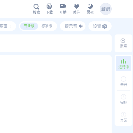
下载
开播
关注
黑夜
搜索
赛事
提示音
设置
专业版
标准版
鲸鱼APP下载
搜索
扫描下载有料完整版APP
www.jingyu1.tv