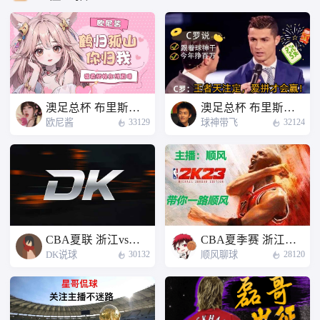
澳足总杯 布里斯班狮吼 - 悉尼FC
澳足总杯 布里斯班狮吼 - 悉尼FC
欧尼酱
球神带飞
33129
32124
CBA夏联 浙江vs深圳
CBA夏季赛 浙江方兴渡 - 深圳马可波罗
DK说球
顺风聊球
30132
28120