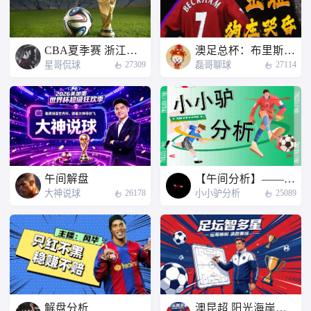
CBA夏季赛 浙江方兴渡 - 深圳马可波罗
澳足总杯：布里斯班狮吼 - 悉尼FC
星哥侃球
磊哥聊球
27309
27114
午间解盘
【午间分析】——小小驴分析
大神说球
小小驴分析
26178
25089
解盘分析
澳昆超 阳光海岸流浪者 - 布罗德海滩联合