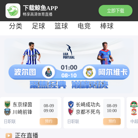
下载鲸鱼APP
立即下载
畅享高清体育直播
分类
足球
篮球
电竞
棒球
0
0
东京绿茵
长崎成功丸
08-09
08-09
09:00
10:00
0
0
川崎前锋
京都不死鸟
日职联
预约
日职联
预约
中
正在直播