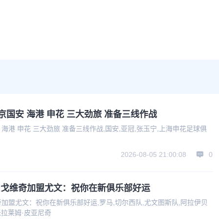
京国安 海港 申花 三大劲旅 准备三线作战
 海港 申花 三大劲旅 准备三线作战,国安,亚冠,张玉宁,上海申花足球俱
2026-08-05 21:00:08
0
贝戈维奇加盟尤文：祝你在新俱乐部好运
加盟尤文：祝你在新俱乐部好运,罗马,切尔西队,尤文图斯队,阿拉伊贝
米拉莱姆·皮亚尼奇