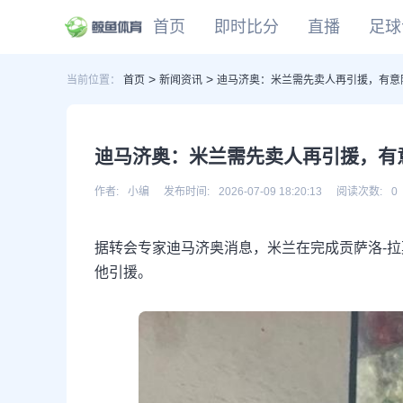
首页
即时比分
直播
足球
>
>
当前位置：
首页
新闻资讯
迪马济奥：米兰需先卖人再引援，有意阿
CBA
DOTA2
欧冠
NBA
足球
足球推荐
头条
足球资料库
比分
WNBA
LOL
英超
CBA
篮球
篮球推荐
社区
篮球资料库
比分
NCAA
CSGO
意甲
WNBA
迪马济奥：米兰需先卖人再引援，有意
KOG
德甲
NCAA
网球
有料专家
比分
西甲
作者:
小编
发布时间:
2026-07-09 18:20:13
阅读次数:
0
法甲
棒球
比分
据转会专家迪马济奥消息，米兰在完成贡萨洛-拉
电竞
比分
他引援。