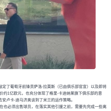
敲定了葡萄牙前锋贡萨洛-拉莫斯（已由俱乐部官宣）以及即将
价约1亿欧元，也充分体现了格里-卡迪纳莱旗下俱乐部的意
吉安卢卡-迪马济奥谈到了米兰的运作策略。
现在也必须出售球员，在落实其他引援之前，需要先完成一些离