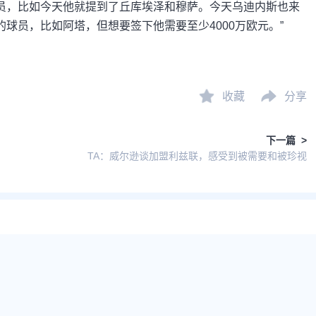
员，比如今天他就提到了丘库埃泽和穆萨。今天乌迪内斯也来
球员，比如阿塔，但想要签下他需要至少4000万欧元。”
收藏
分享
下一篇 >
TA：威尔逊谈加盟利兹联，感受到被需要和被珍视