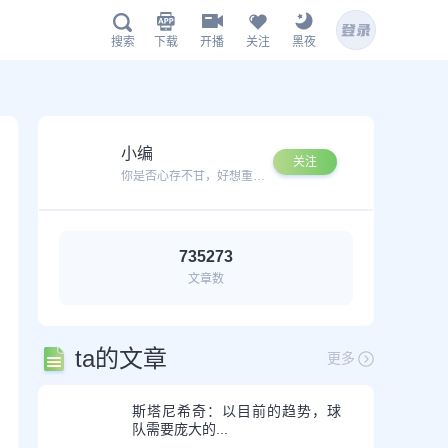
下载
开播
关注
黑夜
搜索
鲸鱼APP下载
小编
关注
你是否心存不甘，好想重新再次搏杀一番？
735273
文章数
扫描下载有料完整版APP
www.jingyu1.tv
ta的文章
更多
斯塔尼希奇：以目前的趋势，球
队需要庞大的...