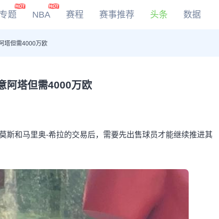
专题
NBA
赛程
赛事推荐
头条
数据
塔但需4000万欧
DOTA2
LOL
CSGO
阿塔但需4000万欧
KOG
莫斯和马里奥-希拉的交易后，需要先出售球员才能继续推进其