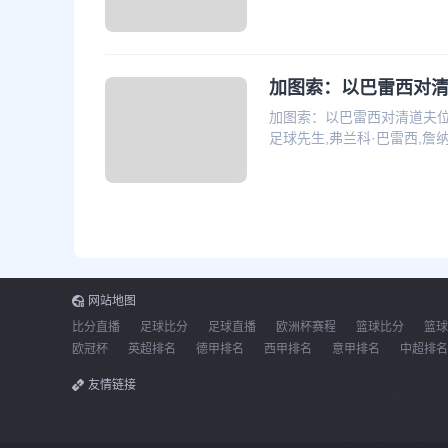
加图索：以巴雷西对
加图索：以巴雷西对清道夫位
足球先生,弗兰科·巴雷西,詹
网站地图
比分直播
足球比分
足球直播
欧洲杯赛程
篮球比分
篮球
欧冠杯
英超排名
德甲排名
西甲排名
意甲排名
中超排名
友情链接