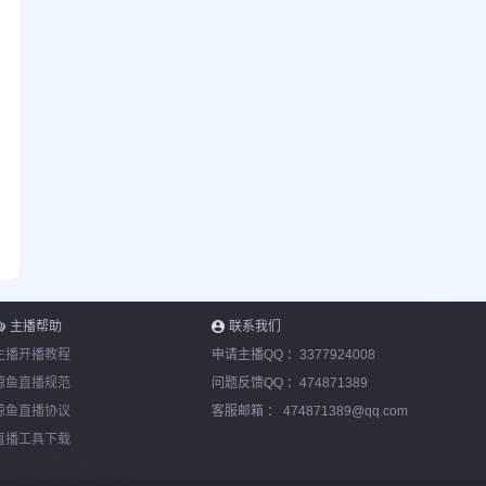
主播帮助
联系我们
主播开播教程
申请主播QQ ：
3377924008
鲸鱼直播规范
问题反馈QQ ：
474871389
鲸鱼直播协议
客服邮箱 ：
474871389@qq.com
直播工具下载