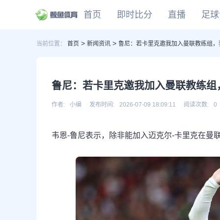
首页
即时比分
直播
足球
>
>
当前位置：
首页
新闻资讯
鲁尼：若卡里克邀我加入曼联教练组，
CBA
DOTA2
欧冠
NBA
足球
足球推荐
头条
足球资料库
比分
WNBA
LOL
英超
CBA
篮球
篮球推荐
社区
篮球资料库
比分
NCAA
CSGO
意甲
WNBA
鲁尼：若卡里克邀我加入曼联教练组
KOG
德甲
NCAA
网球
有料专家
比分
西甲
作者:
小编
发布时间:
2026-07-09 18:09:11
阅读次数:
0
法甲
棒球
比分
韦恩-鲁尼表示，除非能加入迈克尔-卡里克在曼
电竞
比分