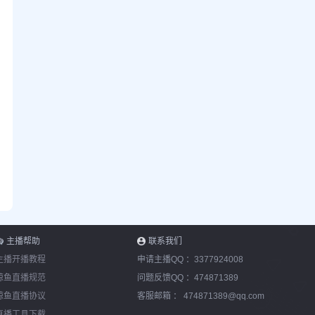
主播帮助
联系我们
主播开播教程
申请主播QQ ：
3377924008
鲸鱼直播规范
问题反馈QQ ：
474871389
鲸鱼直播协议
客服邮箱 ：
474871389@qq.com
直播工具下载