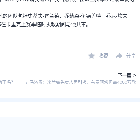
的团队包括史蒂夫-霍兰德、乔纳森-伍德盖特、乔尼-埃文
都在卡里克上赛季临时执教期间与他共事。
收藏
分享
下一篇 >
疯了吗？
迪马济奥：米兰需先卖人再引援，有意阿塔但需4000万欧