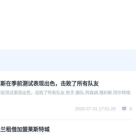
利斯在季前测试表现出色，击败了所有队友
测试表现出色，击败了所有队友,枪手,跟队,阿森纳,措利斯,阿尔特塔,
2026-07-31 17:01:20
0
法兰租借加盟莱斯特城