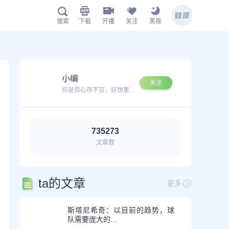
下载
开播
关注
黑夜
搜索
鲸鱼APP下载
小编
关注
你是否心存不甘，好想重新再次搏杀一番？
735273
文章数
扫描下载有料完整版APP
www.jingyu1.tv
ta的文章
更多
斯塔尼希奇：以目前的趋势，球
队需要庞大的...