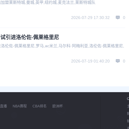
盟莱斯特城,曼城,英甲,纽约城,麦克法兰,莱斯特城队
2026-07-29 17:30:32
0
试引进洛伦佐-佩莱格里尼
伦佐-佩莱格里尼,罗马,ac米兰,马尔科·阿梅利亚,洛伦佐-佩莱格里尼,
2026-07-19 01:40:20
0
直播
NBA赛程
CBA排名
欧洲杯