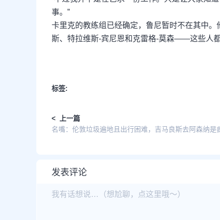
事。”
卡里克的教练组已经确定，鲁尼暂时不在其中。他
斯、特拉维斯-宾尼恩和克雷格-莫森——这些人
标签:
< 上一篇
名嘴：伦敦垃圾遍地且出行困难，吉马良斯去阿森纳是
发表评论