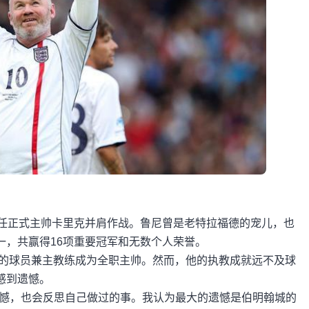
现任正式主帅卡里克并肩作战。鲁尼曾是老特拉福德的宠儿，也
一，共赢得16项重要冠军和无数个人荣誉。
郡的球员兼主教练成为全职主帅。然而，他的执教成就远不及球
感到遗憾。
遗憾，也会反思自己做过的事。我认为最大的遗憾是伯明翰城的