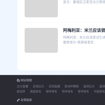
官方：曼城后卫麦克法兰租借加
阿梅利亚：米兰应该尝
阿梅利亚：米兰应该尝试引进洛
曼努埃尔·佩莱格里尼
网站地图
比分直播
足球比分
足球直播
欧洲杯赛程
篮球比分
篮球
欧冠杯
英超排名
德甲排名
西甲排名
意甲排名
中超排名
友情链接