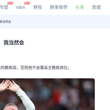
专题
NBA
赛程
赛事推荐
头条
数据
我当然会
DOTA2
LOL
CSGO
，我当然会
KOG
联的教练组，否则他不会重返主教练岗位。