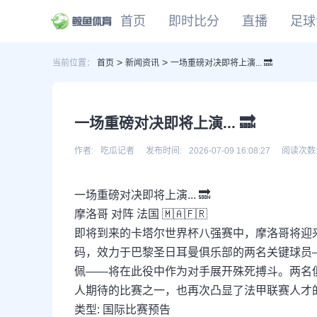
首页
即时比分
直播
足球
>
>
当前位置：
首页
新闻资讯
一场重磅对决即将上演... 🔜
CBA
DOTA2
欧冠
NBA
足球
足球推荐
头条
足球资料库
比分
WNBA
LOL
英超
CBA
篮球
篮球推荐
社区
篮球资料库
比分
NCAA
CSGO
意甲
WNBA
一场重磅对决即将上演... 🔜
KOG
德甲
NCAA
网球
有料专家
比分
西甲
作者:
吃瓜记者
发布时间:
2026-07-09 16:08:27
阅读次数
法甲
棒球
比分
一场重磅对决即将上演... 🔜
电竞
比分
摩洛哥 对阵 法国 🇲🇦🇫🇷
即将到来的卡塔尔世界杯八强赛中，摩洛哥将迎
码，效力于巴黎圣日耳曼俱乐部的两名关键球员—
佩——将在此役中作为对手展开殊死搏斗。两名
人期待的比赛之一，也再次凸显了法甲联赛人才
类型: 国际比赛预告