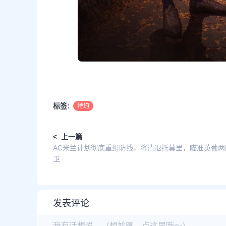
标签:
特约
< 上一篇
AC米兰计划彻底重组防线，将清退托莫里，瞄准英葡两
卫
发表评论