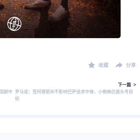
收藏
分享
下一篇 >
国脚中
罗马诺：签阿德耶米不影响巴萨追求中锋，小蜘蛛仍是头号目
标