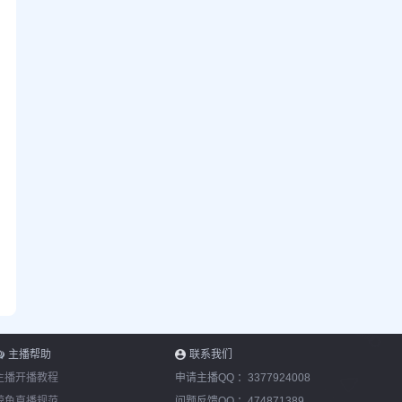
主播帮助
联系我们
主播开播教程
申请主播QQ ：
3377924008
鲸鱼直播规范
问题反馈QQ ：
474871389