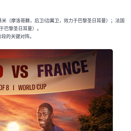
哈基米（摩洛哥籍，后卫/边翼卫，效力于巴黎圣日耳曼）；法国
力于巴黎圣日耳曼）。
强阶段的关键对阵。