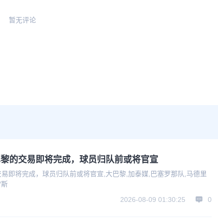
暂无评论
巴黎的交易即将完成，球员归队前或将官宣
易即将完成，球员归队前或将官宣,大巴黎,加泰媒,巴塞罗那队,马德里
雷斯
2026-08-09 01:30:25
0