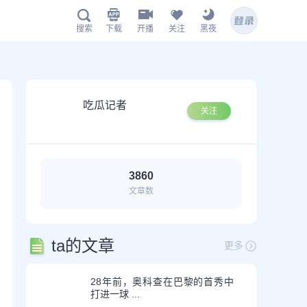
下载
开播
关注
黑夜
搜索
鲸鱼APP下载
吃瓜记者
关注
3860
文章数
扫描下载有料完整版APP
www.jingyu1.tv
ta的文章
更多
28年前，奥科查在巴黎的首秀中
打进一球 ...