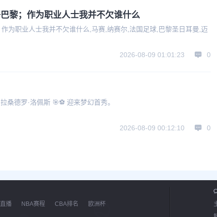
好巴黎；作为职业人士我并不欠谁什么
作为职业人士我并不欠谁什么,马赛,纳赛尔,法国足球,巴黎圣日耳曼,迈
2026-08-09 01:01:23
0
进球，拉桑德罗·洛佩斯 🎯⚽ 迎来梦幻首秀。
2026-08-09 00:12:10
0
直播
NBA赛程
CBA排名
欧洲杯