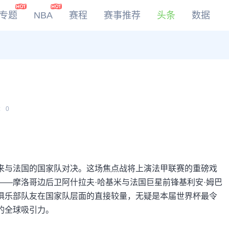
专题
NBA
赛程
赛事推荐
头条
数据
DOTA2
LOL
CSGO
KOG
:
0
来与法国的国家队对决。这场焦点战将上演法甲联赛的重磅戏
—摩洛哥边后卫阿什拉夫·哈基米与法国巨星前锋基利安·姆巴
俱乐部队友在国家队层面的直接较量，无疑是本届世界杯最令
的全球吸引力。