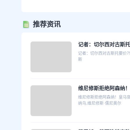
推荐资讯
记者：切尔西对古斯托
记者：切尔西对古斯托要价75
斯
维尼修斯拒绝阿森纳！
维尼修斯拒绝阿森纳！皇马官宣
纳乌,维尼修斯·儒尼奥尔