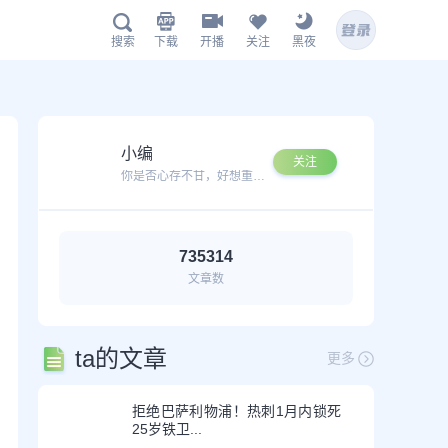
下载
开播
关注
黑夜
搜索
鲸鱼APP下载
小编
关注
你是否心存不甘，好想重新再次搏杀一番？
735314
文章数
扫描下载有料完整版APP
www.jingyu1.tv
ta的文章
更多
拒绝巴萨利物浦！热刺1月内锁死
25岁铁卫...