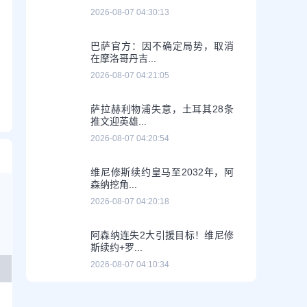
2026-08-07 04:30:13
巴萨官方：因不确定局势，取消
在摩洛哥丹吉...
2026-08-07 04:21:05
萨拉赫利物浦失意，土耳其28条
推文迎英雄...
2026-08-07 04:20:54
维尼修斯续约皇马至2032年，阿
森纳挖角...
2026-08-07 04:20:18
阿森纳连失2大引援目标！维尼修
斯续约+罗...
2026-08-07 04:10:34