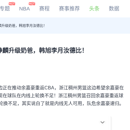
专题
NBA
赛程
赛事推荐
头条
数据
麟升级奶爸，韩旭李月汝德比！
DOTA2
LOL
CSGO
峥麟升级奶爸，韩旭李月汝德比！
KOG
边正在推动余嘉豪重返CBA，浙江稠州男篮这边希望余嘉豪在
现在球队在内线上轮换不足！浙江稠州男篮召回余嘉豪重返球
线轮换不足，其实说白了就是内线无人可用，队危余嘉豪速归。