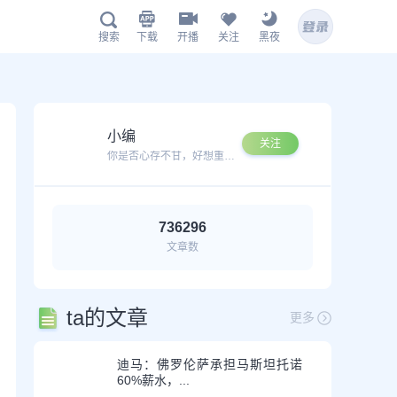
下载
开播
关注
黑夜
搜索
鲸鱼APP下载
小编
关注
你是否心存不甘，好想重新再次搏杀一番？
736296
文章数
扫描下载有料完整版APP
www.jingyu1.tv
ta的文章
更多
迪马：佛罗伦萨承担马斯坦托诺
60%薪水，...