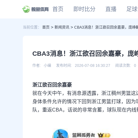
首页
即时比分
直播
足球
>
>
当前位置：
首页
新闻资讯
CBA3消息！浙江欲召回余嘉豪，庞峥
CBA
DOTA2
欧冠
NBA
足球
足球推荐
头条
足球资料库
比分
WNBA
LOL
英超
CBA
篮球
篮球推荐
社区
篮球资料库
比分
NCAA
CSGO
意甲
WNBA
CBA3消息！浙江欲召回余嘉豪，庞
KOG
德甲
NCAA
网球
有料专家
比分
西甲
作者:
小编
发布时间:
2026-07-08 16:30:27
阅读次数:
0
法甲
棒球
比分
浙江欲召回余嘉豪
电竞
比分
就在今天中午，有消息源透露，浙江稠州男篮这
身体条件允许的情况下回到浙江男篮打球，因为
队，重返CBA，话说的非常含蓄，球队现在内