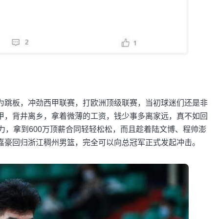
为跳板，冲劲西甲联赛，打欧洲顶级联赛，当初球迷们还是非
甲，背井离乡，拿着微薄的工资，钱少事多离家远，真不如回
力，拿到600万顶薪合同轻轻松松，而且趁着陆文博、程帅澎
嘉豪回归浙江稠州男篮，完全可以向总冠军正式发起冲击。