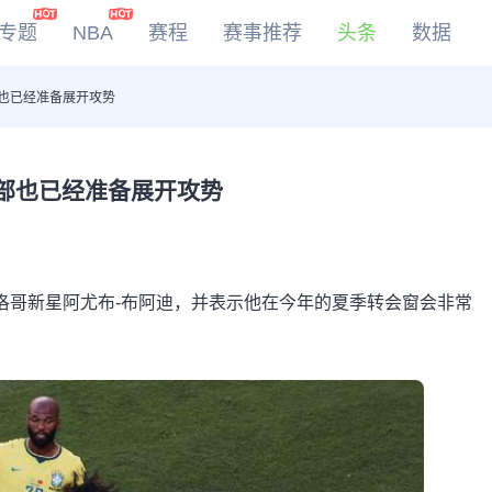
专题
NBA
赛程
赛事推荐
头条
数据
也已经准备展开攻势
DOTA2
LOL
CSGO
部也已经准备展开攻势
KOG
洛哥新星阿尤布-布阿迪，并表示他在今年的夏季转会窗会非常