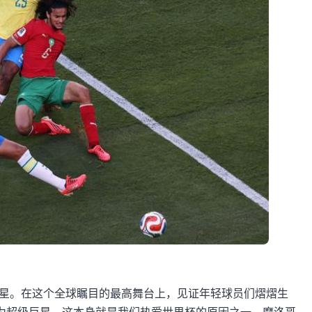
之星。在这个全球瞩目的最高舞台上，见证年轻球员们熠熠生