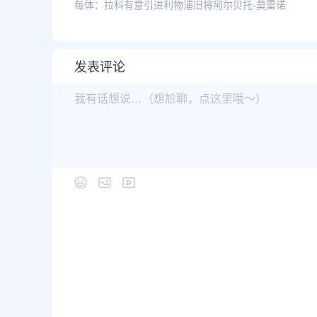
每体：拉科有意引进利物浦旧将阿尔贝托-莫雷诺
发表评论