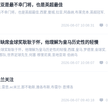
拉亚是最不幸门将，也是英超最佳
幸门将，也是英超最佳,西蒙,曼城,拉亚,阿森纳,布莱克本,英超冠军,
2026-08-07 10:08:31
0
马缺席金球奖耿耿于怀，他理解为皇马历史性的轻慢
球奖耿耿于怀，他理解为皇马历史性的轻慢,西媒,皇马,罗德里,金球奖,
那队,世界足球先生,何塞·穆里尼奥,圣地亚哥·伯纳乌
2026-08-07 10:08:07
0
米兰关注
雷恩,ac米兰,那不勒斯,雅各布斯,布雷尔·恩博洛
2026-08-07 09:40:18
0