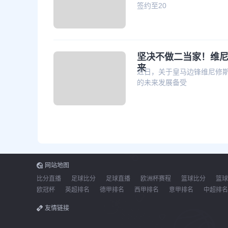
签约至20
坚决不做二当家！维尼
来
近日，关于皇马边锋维尼修
的未来发展备受
网站地图
比分直播
足球比分
足球直播
欧洲杯赛程
篮球比分
篮球
欧冠杯
英超排名
德甲排名
西甲排名
意甲排名
中超排名
友情链接