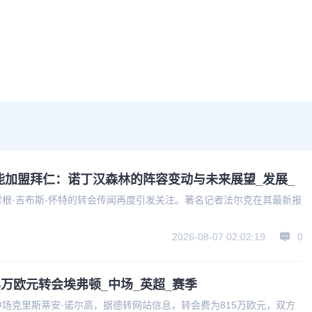
能加盟拜仁：诺丁汉森林的阵容变动与未来展望_发展_
根·吉布斯-怀特的转会传闻再度引发关注。著名记者法尔克在其最新报
2026-08-07 02:02:19
0
5万欧元转会埃弗顿_中场_英超_赛季
场克里斯蒂安·诺尔高，据德转网站信息，转会费为815万欧元，双方