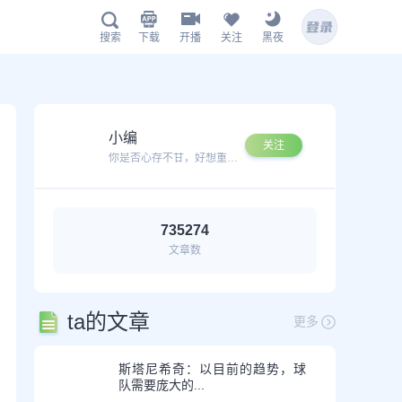
下载
开播
关注
黑夜
搜索
鲸鱼APP下载
小编
关注
你是否心存不甘，好想重新再次搏杀一番？
735274
文章数
扫描下载有料完整版APP
www.jingyu1.tv
ta的文章
更多
斯塔尼希奇：以目前的趋势，球
队需要庞大的...