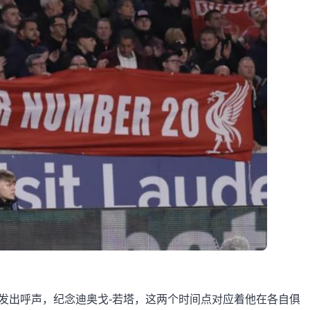
都发出呼声，纪念迪奥戈-若塔，这两个时间点对应着他在各自俱