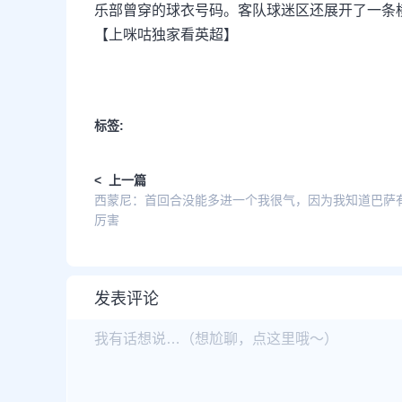
乐部曾穿的球衣号码。客队球迷区还展开了一条横幅
【上咪咕独家看英超】
标签:
< 上一篇
西蒙尼：首回合没能多进一个我很气，因为我知道巴萨
厉害
发表评论