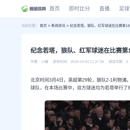
首页
即时比分
直播
足球
>
>
当前位置：
首页
新闻资讯
纪念若塔，狼队、红军球迷在比赛第18
CBA
DOTA2
欧冠
NBA
足球
足球推荐
头条
足球资料库
比分
WNBA
LOL
英超
CBA
篮球
篮球推荐
社区
篮球资料库
比分
NCAA
CSGO
意甲
WNBA
纪念若塔，狼队、红军球迷在比赛第1
KOG
德甲
NCAA
网球
有料专家
比分
西甲
作者:
小编
发布时间:
2026-03-04 11:37:38
阅读次数:
0
法甲
棒球
比分
北京时间3月4日，英超第29轮，狼队2-1利物
电竞
比分
球队，在本场比赛中，双方球迷均为若塔举行了