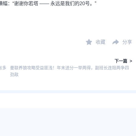
：“谢谢你若塔 —— 永远是我们的20号。”
收藏
分享
下一篇 >
有多
曼联养狼攻略受益匪浅！年末送分一举两得，副班长连阻两争四
劲敌