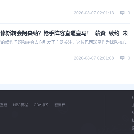
2026-08-07 02:01:13
0
修斯转会阿森纳？枪手阵容直逼皇马！_薪资_续约_未
斯的续约问题和转会去向引发了广泛关注，这位巴西球星作为球队核心
2026-08-07 02:01:08
0
直播
NBA赛程
CBA排名
欧洲杯