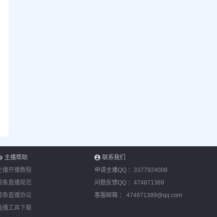
主播帮助
联系我们
主播开播教程
申请主播QQ ：
3377924008
鲸鱼直播规范
问题反馈QQ ：
474871389
鲸鱼直播协议
客服邮箱 ：
474871389@qq.com
直播工具下载