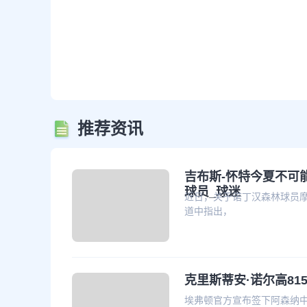
推荐资讯
吉布斯-怀特今夏不可
球员_球迷
近日，关于诺丁汉森林球员摩
道中指出，
克里斯蒂安·诺尔高81
埃弗顿官方宣布签下阿森纳中