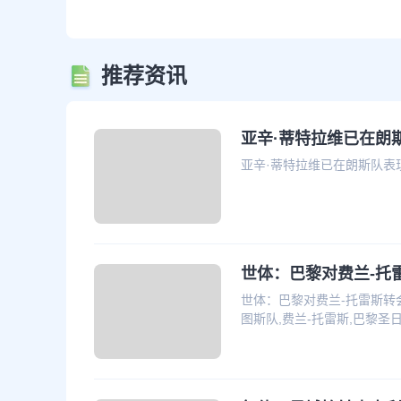
推荐资讯
亚辛·蒂特拉维已在朗斯
亚辛·蒂特拉维已在朗斯队表现出
世体：巴黎对费兰-托
世体：巴黎对费兰-托雷斯转会
图斯队,费兰-托雷斯,巴黎圣