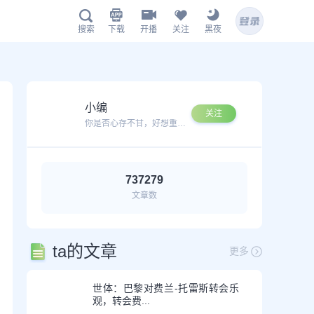
下载
开播
关注
黑夜
搜索
鲸鱼APP下载
小编
关注
你是否心存不甘，好想重新再次搏杀一番？
737279
文章数
扫描下载有料完整版APP
www.jingyu1.tv
ta的文章
更多
世体：巴黎对费兰-托雷斯转会乐
观，转会费...