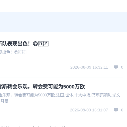
队表现出色！😍🇩🇿
色！😍🇩🇿
2026-08-09 16:32:11
0
雷斯转会乐观，转会费可能为5000万欧
乐观，转会费可能为5000万欧,法国,世体,十大中场,巴塞罗那队,尤文
日耳曼
2026-08-09 16:31:07
0