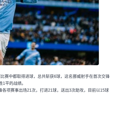
超比赛中都取得进球，总共斩获6球，这名挪威射手在首次交锋
胜1平的战绩。
各项赛事出场21次，打进21球，送出3次助攻，目前以15球