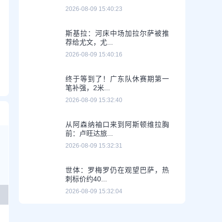
2026-08-09 15:40:23
斯基拉：河床中场加拉尔萨被推
荐给尤文，尤...
2026-08-09 15:40:16
终于等到了！广东队休赛期第一
笔补强，2米...
2026-08-09 15:32:40
从阿森纳袖口来到阿斯顿维拉胸
前：卢旺达旅...
2026-08-09 15:32:31
世体：罗梅罗仍在观望巴萨，热
刺标价约40...
2026-08-09 15:32:04