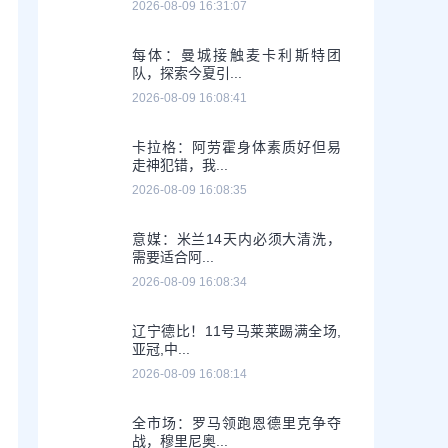
2026-08-09 16:31:07
每体：曼城接触麦卡利斯特团
队，探索今夏引...
2026-08-09 16:08:41
卡拉格：阿劳霍身体素质好但易
走神犯错，我...
2026-08-09 16:08:35
意媒：米兰14天内必须大清洗，
需要适合阿...
2026-08-09 16:08:34
辽宁德比！11号马莱莱踢满全场,
亚冠,中...
2026-08-09 16:08:14
全市场：罗马领跑恩德里克争夺
战，穆里尼奥...