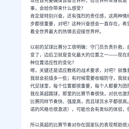
现在首先要确保晋级世界杯，但世界杯本身就是
事，会给你带来什么感受？
肯定是特别兴奋，还有强烈的责任感，这两种情
步都很重要，对吧？这种兴奋感会一直存在，希
着全世界最大的热情去迎接世界杯。
以前的足球比赛分工很明确：守门员负责扑救，
变了，边后卫就是变化最大的位置之一——现在
种位置适应性的变化？
嗯，关键还是适应教练的战术要求，对吧？就像
我就会前插多一些；有时候需要收缩防守，我就会
代足球里，每个位置都很重要，每个人都要为团
我在英超踢球，那里的比赛节奏很快，对抗也激
比赛同样节奏快、强度高，而且球员水平都很高
诺的风格也很激进），可能也会有类似的体验，
所以英超的比赛节奏对你在国家队的表现帮助很