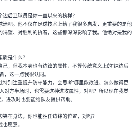
个边后卫球员是你一直以来的榜样？
球迷吧。他不仅在足球技术上给了我很多启发，更重要的是他
的渴望、对胜利的执着，这些都深深影响了我。他绝对是我的
素质是什么？
自己，但我本身也有边锋的属性，不算传统意义上的“纯边后
具备，这一点我很认同。
就特别注重提升防守能力，会思考“哪里能改进、怎么做得更
进入对方半场时，也需要这种进攻属性，对吧？所以现在我觉
定，进攻时也要能给队友提供帮助。
边锋在身边，你也能胜任边锋的位置，对吗？
我也愿意。