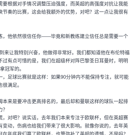
需要根据对手情况调整压迫强度，而英超的高强度对抗让我能
快节奏的比赛，这会给我额外的优势，对吧？这一点让我很有
练，他依然很信任你——毕竟和新教练建立信任总是需要一个
的到来让我特别兴奋，他做得非常好。我们都知道他在布伦特福
不过有点可惜的是，我们在超级杯对阵巴黎圣日耳曼时，明明
会拿冠军的。
一，足球比赛就是这样：如果90分钟内不能保持专注，就可能
也很满足。
姆本来是要冲击更高排名的，最后却和曼联这样的球队一起排
力？
谎，对吧？说实话，去年我们本来专注于欧联杯，但在英超赛
有变动，伤病也给我们带来了很大影响。就像你说的，去年英
好在年底我们赢了欧联杯，也算弥补了英超的遗憾，不是吗？