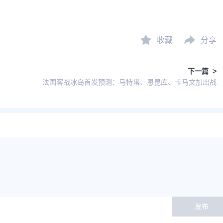
收藏
分享
下一篇 >
法国客战冰岛首发预测：马特塔、恩昆库、卡马文加出战
发布