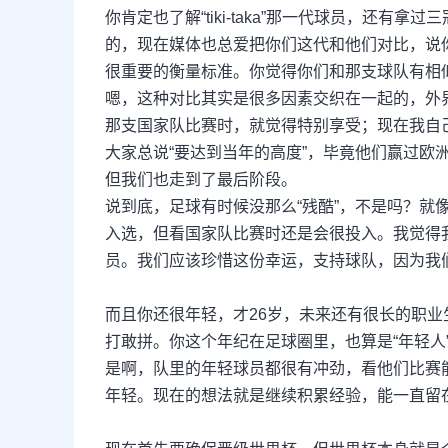
你肯定也了解“tiki-taka”那一代球员，还
的，现在媒体也总爱把你们这代和他们对比，说
很重要的衡量标准。你觉得你们和那支球队有相
嗯，这种对比其实是很多因素交织在一起的，外
那支国家队比赛时，就觉得特别享受；现在我自
大家总说“要达到当年的高度”，毕竟他们赢过欧
但我们也走到了最后阶段。
说到底，足球有时候没那么“残酷”，不是吗？就
入选，但看国家队比赛时还是会很投入。我觉得
员。我们应该珍惜这份幸运，支持球队，因为我
而且你还很年轻，才26岁，未来还有很长的职
打敢拼。你这个年纪在足球圈里，也算是“年轻人
是啊，队里的年轻球员都很有冲劲，看他们比赛
年轻。现在的想法就是继续积累经验，能一直留