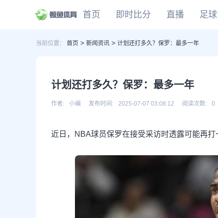
首页
即时比分
直播
足球
>
>
当前位置：
首页
新闻资讯
计划还打多久？保罗：最多一年
CBA
DOTA2
欧冠
NBA
足球
足球推荐
头条
足球资料库
比分
WNBA
LOL
英超
CBA
篮球
篮球推荐
社区
篮球资料库
比分
NCAA
CSGO
意甲
WNBA
计划还打多久？保罗：最多一年
KOG
德甲
NCAA
网球
有料专家
比分
西甲
作者:
小编
发布时间:
2025-07-07 03:08:12
阅读次数:
0
法甲
棒球
比分
近日，NBA球员保罗在接受采访时透露可能再打
电竞
比分