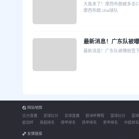
大鱼来了！摩西布朗被多支CB
摩西布朗,cba球队
最新消息！广东队被曝
最新消息！广东队被曝欲签下摩
网站地图
比分直播
足球比分
足球直播
欧洲杯赛程
篮球比分
篮球
欧冠杯
英超排名
德甲排名
西甲排名
意甲排名
中超排名
友情链接