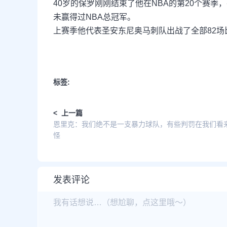
40岁的保罗刚刚结束了他在NBA的第20个赛
未赢得过NBA总冠军。
上赛季他代表圣安东尼奥马刺队出战了全部82场比赛
标签:
< 上一篇
恩里克：我们绝不是一支暴力球队，有些判罚在我们看
怪
发表评论