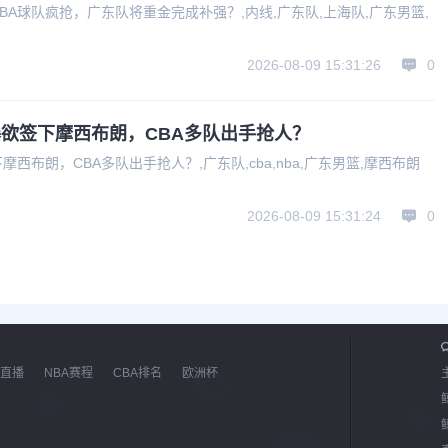
A球队疯抢，广东队将重金完成补强？,内线,广东队,上海队,广东男篮,
2026-08-09 15:31:26
0
欲签下摩西布朗，CBA多队出手抢人？
西布朗，CBA多队出手抢人？,广东队,cba,nba,广东男篮,摩西布朗
2026-08-09 15:31:24
0
直播
NBA赛程
CBA排名
欧洲杯