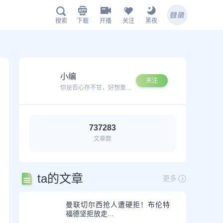
下载
开播
关注
黑夜
搜索
鲸鱼APP下载
小编
关注
你是否心存不甘，好想重新再次搏杀一番？
737283
文章数
扫描下载有料完整版APP
www.jingyu1.tv
ta的文章
更多
曼联切尔西抢人遭硬拒！布伦特
福德坚拒放走...