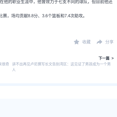
季，在他的职业生涯中，他曾效力于七支不同的球队，但目前他还
，场均贡献8.8分、3.6个篮板和7.4次助攻。
收藏
分享
下一篇 >
来很奇
讲不出再见卢尼撰写长文告别湾区：这见证了男孩成为一个男
人