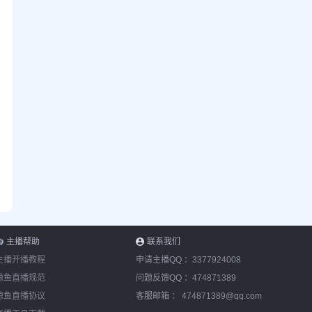
主播帮助
联系我们
主播开播教程
申请主播QQ ：
3377924008
鲸鱼直播规范
问题反馈QQ ：
474871389
鲸鱼直播协议
客服邮箱 ：
474871389@qq.com