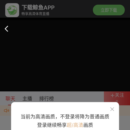
下载鲸鱼APP
立即下载
畅享高清体育直播
关注
聊天
主播
排行榜
0
任何群、广告均为诈骗，违规者封号处理
当前为高清画质，不登录将降为普通画质
登录继续畅享
超/高清
画质