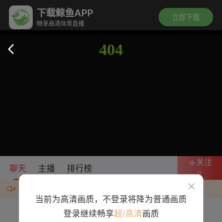
下载鲸鱼APP
立即下载
畅享高清体育直播
关注
聊天
主播
排行榜
0
任何群、广告均为诈骗，违规者封号处理
当前为高清画质，不登录将降为普通画质
登录继续畅享
超/高清
画质